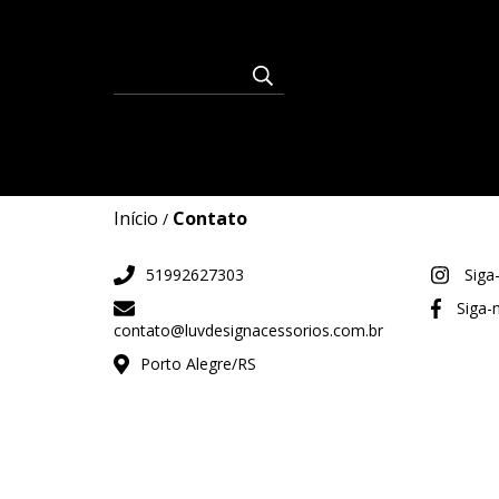
Início
Contato
/
51992627303
Siga
Siga-
contato@luvdesignacessorios.com.br
Porto Alegre/RS