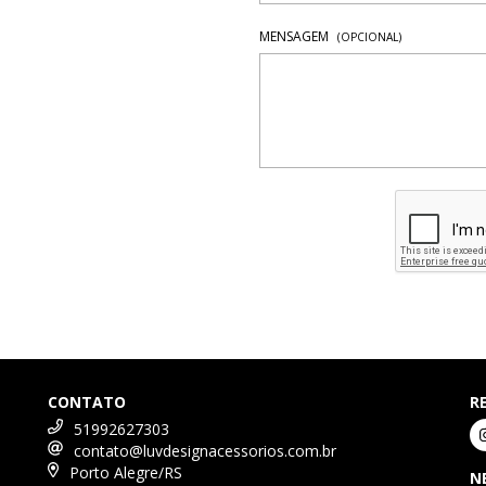
MENSAGEM
(OPCIONAL)
CONTATO
R
51992627303
contato@luvdesignacessorios.com.br
Porto Alegre/RS
N